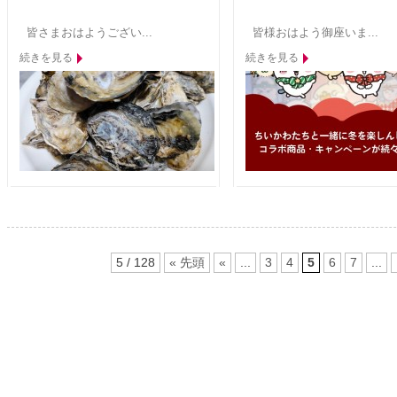
皆さまおはようござい...
皆様おはよう御座いま...
続きを見る
続きを見る
5 / 128
« 先頭
«
...
3
4
5
6
7
...