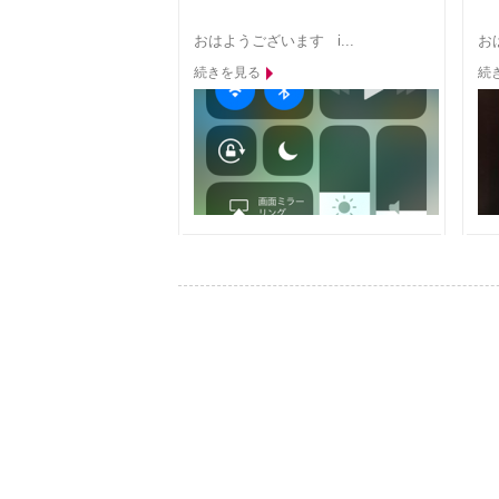
おはようございます i...
おは
続きを見る
続