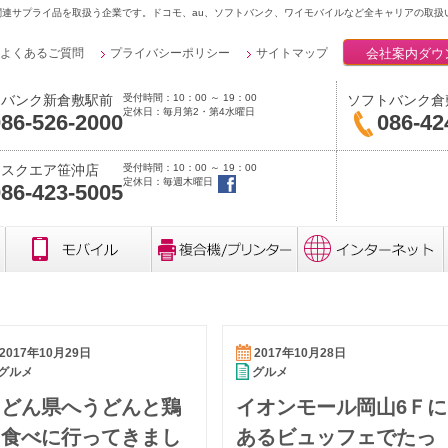
連サプライ品を取扱う企業です。ドコモ、au、ソフトバンク、ワイモバイルなど全キャリアの取扱
会社案内ダウ
よくあるご質問
プライバシーポリシー
サイトマップ
受付時間：10：00 ～ 19：00
トバンク新倉敷駅前
ソフトバンク倉
定休日：毎月第2・第4水曜日
86-526-2000
086-42
受付時間：10：00 ～ 19：00
クスクエア笹沖店
定休日：毎週木曜日
86-423-5005
2017年10月29日
2017年10月28日
グルメ
グルメ
うどん県へうどんと鶏
イオンモール岡山6Ｆに
を食べに行ってきまし
あるビュッフェでたっ