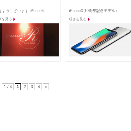
ようございます iPhone6s...
iPhoneX(10周年記念モデル）...
きを見る
続きを見る
1 / 4
1
2
3
4
»