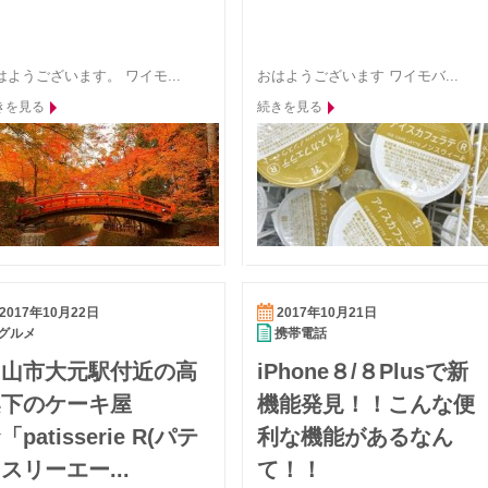
はようございます。 ワイモ...
おはようございます ワイモバ...
きを見る
続きを見る
2017年10月22日
2017年10月21日
グルメ
携帯電話
岡山市大元駅付近の高
iPhone８/８Plusで新
架下のケーキ屋
機能発見！！こんな便
「patisserie R(パテ
利な機能があるなん
スリーエー...
て！！