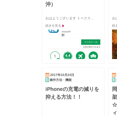
沖）
おはようございます トークス...
お
続きを見る
続
2017年10月24日
操作方法・機能
iPhoneの充電の減りを
抑える方法！！
☆
ィ