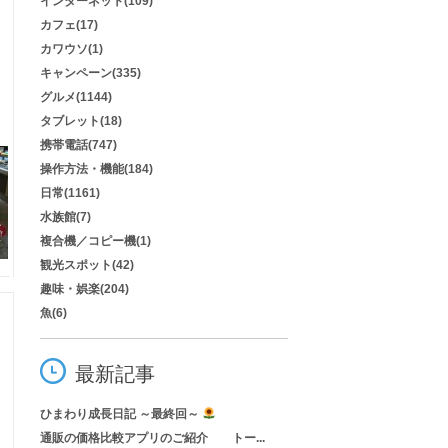
インターネット(109)
カフェ(17)
カワウソ(1)
キャンペーン(335)
グルメ(1144)
タブレット(18)
携帯電話(747)
操作方法・機能(184)
日常(1161)
水族館(7)
複合機／コピー機(1)
観光スポット(42)
趣味・娯楽(204)
魚(6)
最新記事
ひまわり成長日記 ～最終回～
通販の価格比較アプリのご紹介 トー...