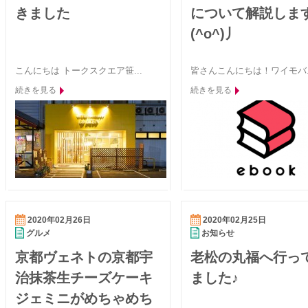
きました
について解説しま
(^o^)丿
こんにちは トークスクエア笹...
皆さんこんにちは！ワイモバ..
続きを見る
続きを見る
2020年02月26日
2020年02月25日
グルメ
お知らせ
京都ヴェネトの京都宇
老松の丸福へ行っ
治抹茶生チーズケーキ
ました♪
ジェミニがめちゃめち