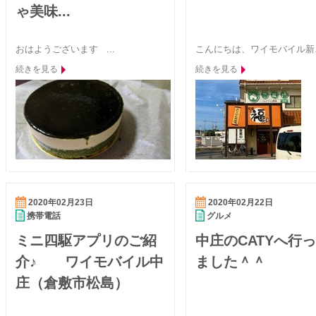
ゃ美味...
おはようございます ...
こんにちは、ワイモバイル新..
続きを見る
続きを見る
2020年02月23日
2020年02月22日
携帯電話
グルメ
ミニ四駆アプリのご紹
中庄のCATYへ行
介♪ ワイモバイル中
ました＾＾
庄（倉敷市松島）