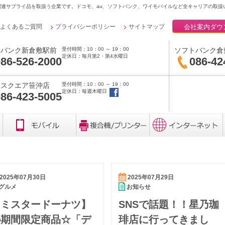
連サプライ品を取扱う企業です。ドコモ、au、ソフトバンク、ワイモバイルなど全キャリアの取扱
会社案内ダウ
よくあるご質問
プライバシーポリシー
サイトマップ
受付時間：10：00 ～ 19：00
トバンク新倉敷駅前
ソフトバンク倉
定休日：毎月第2・第4水曜日
86-526-2000
086-42
受付時間：10：00 ～ 19：00
クスクエア笹沖店
定休日：毎週木曜日
86-423-5005
2025年07月30日
2025年07月29日
グルメ
お知らせ
【ミスタードーナツ】
SNSで話題！！星乃珈
の期間限定商品☆「デ
琲店に行ってきまし