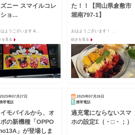
ズニー スマイルコレ
た！！【岡山県倉敷市
ショ...
堀南797-1】
はようございます &...
おはようございます！ ...
きを見る
続きを見る
2025年07月27日
2025年07月26日
携帯電話
携帯電話
ワイモバイルから、オ
過充電にならないスマ
ポの新機種「OPPO
ホの設定Σ（・□・；）
no13A」が登場しま