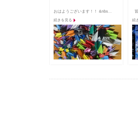
おはようございます！！ &nbs...
皆
続きを見る
続