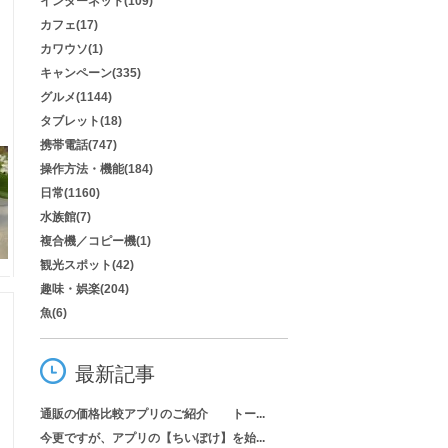
インターネット(109)
カフェ(17)
カワウソ(1)
キャンペーン(335)
グルメ(1144)
タブレット(18)
携帯電話(747)
操作方法・機能(184)
日常(1160)
水族館(7)
複合機／コピー機(1)
観光スポット(42)
趣味・娯楽(204)
魚(6)
最新記事
通販の価格比較アプリのご紹介 トー...
今更ですが、アプリの【ちいぽけ】を始...