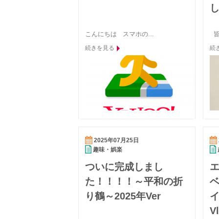
こんにちは スマホの...
皆
続きを見る
続
2025年07月25日
趣味・娯楽
ついに完成しまし
た！！！！～平和の折
ベ
り鶴～2025年Ver
V