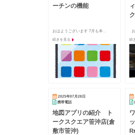
ーチンの機能
ィ
ク
おはようございます 7月も本...
お
続きを見る
続
2025年07月28日
携帯電話
地図アプリの紹介 ト
ークスクエア笹沖店(倉
ッ
敷市笹沖)
R