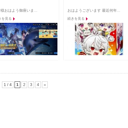
様おはよう御座いま...
おはようございます 最近何年...
きを見る
続きを見る
1 / 4
1
2
3
4
»