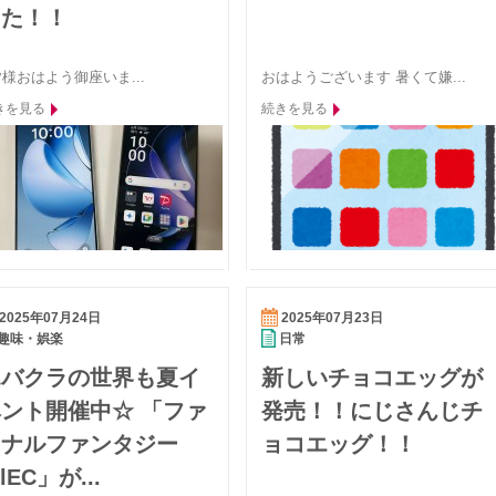
した！！
様おはよう御座いま...
おはようございます 暑くて嫌...
きを見る
続きを見る
2025年07月24日
2025年07月23日
趣味・娯楽
日常
エバクラの世界も夏イ
新しいチョコエッグが
ント開催中☆ 「ファ
発売！！にじさんじチ
イナルファンタジー
ョコエッグ！！
llEC」が...