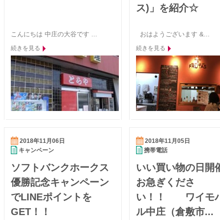
ス)」を紹介☆
こんにちは 中庄の大谷です ...
おはようございます &...
続きを見る
続きを見る
2018年11月06日
2018年11月05日
キャンペーン
携帯電話
ソフトバンクホークス
いい買い物の日開
優勝記念キャンペーン
お急ぎくださ
でLINEポイントを
い！！ ワイモ
GET！！
ル中庄（倉敷市...