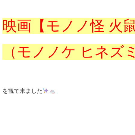
映画【モノノ怪 火
（モノノケ ヒネズ
を観て来ました