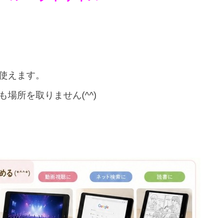
使えます。
も場所を取りません(
^^
)