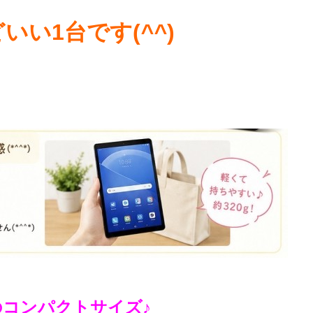
いい1台です(
^^
)
ンチのコンパクトサイズ♪