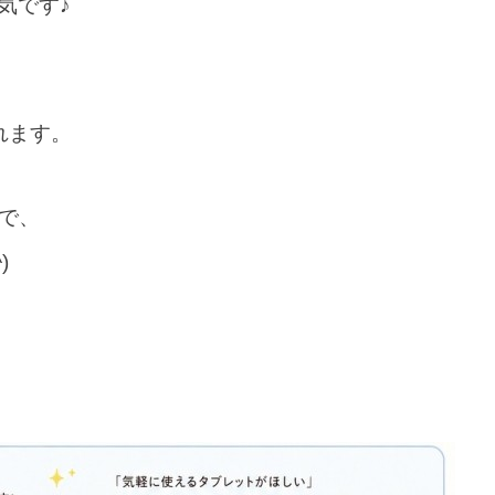
気です♪
れます。
ので、
^
)