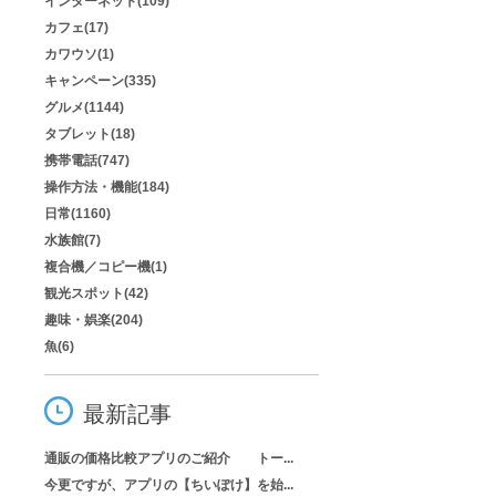
インターネット(109)
カフェ(17)
カワウソ(1)
キャンペーン(335)
グルメ(1144)
タブレット(18)
携帯電話(747)
操作方法・機能(184)
日常(1160)
水族館(7)
複合機／コピー機(1)
観光スポット(42)
趣味・娯楽(204)
魚(6)
最新記事
通販の価格比較アプリのご紹介 トー...
今更ですが、アプリの【ちいぽけ】を始...